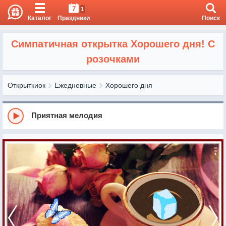
7
1
Каталог
Праздники
Поиск
Симпатичная открытка Хорошего дня! С
розочками
Открыткиок
Ежедневные
Хорошего дня
Приятная мелодия