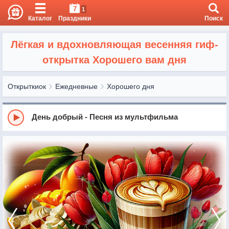
7
1
Каталог
Праздники
Поиск
Лёгкая и вдохновляющая весенняя гиф-
открытка Хорошего вам дня
Открыткиок
Ежедневные
Хорошего дня
День добрый - Песня из мультфильма