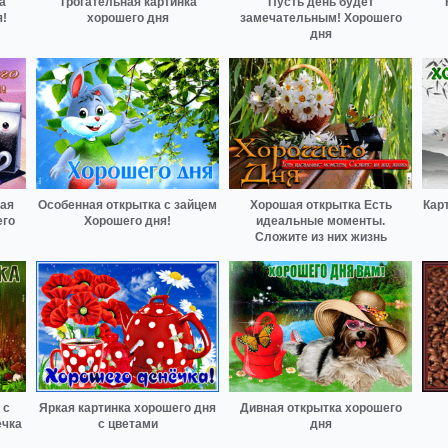
а
Трогательная картинка
Пусть день будет
!
хорошего дня
замечательным! Хорошего
дня
ая
Особенная открытка с зайцем
Хорошая открытка Есть
Кар
его
Хорошего дня!
идеальные моменты.
Сложите из них жизнь
 с
Яркая картинка хорошего дня
Дивная открытка хорошего
ечка
с цветами
дня