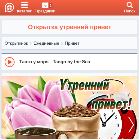
6
2
Каталог
Праздники
Поиск
Открытка утренний привет
Открыткиок
Ежедневные
Привет
Танго у моря - Tango by the Sea