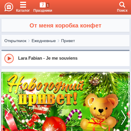
7
1
Каталог
Праздники
Поиск
От меня коробка конфет
Открыткиок
Ежедневные
Привет
Lara Fabian - Je me souviens