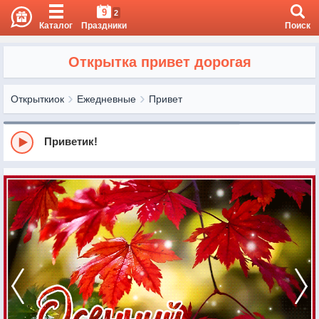
9
2
Каталог
Праздники
Поиск
Открытка привет дорогая
Открыткиок
Ежедневные
Привет
Приветик!