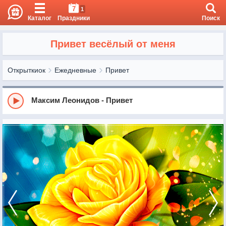
7
1
Каталог
Праздники
Поиск
Привет весёлый от меня
Открыткиок
Ежедневные
Привет
Максим Леонидов - Привет