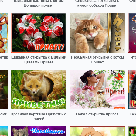
аю
Шикарная картинка с котом
Сверкающая открытка с
Суп
Большой привет
милой собакой Привет
етик
Шикарная открытка с милыми
Необычная открытка с котом
Чт
цветами Привет
Привет
тами
Красивая картинка Приветик с
Новая открытка привет
Ве
лисой