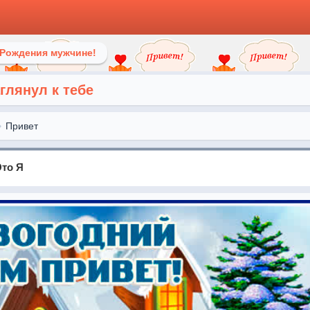
 Рождения мужчине!
глянул к тебе
Привет
Это Я