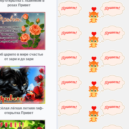
ер открытка с львенком в
розах Привет
об царило в мире счастье
от зари и до зари
сёлая лёгкая летняя гиф-
открытка Привет