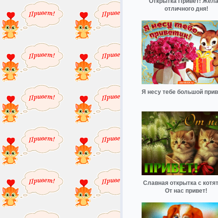
Открытка Привет! Жел
отличного дня!
Я несу тебе большой прив
Славная открытка с котя
От нас привет!