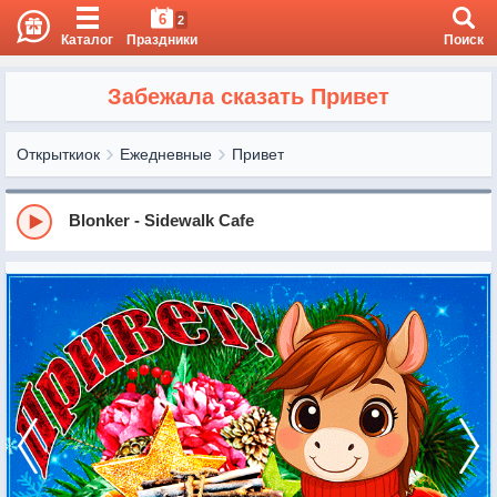
6
2
Каталог
Праздники
Поиск
Забежала сказать Привет
Открыткиок
Ежедневные
Привет
Blonker - Sidewalk Cafe