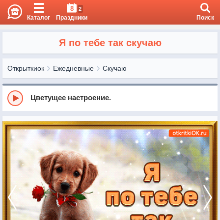
8
2
Каталог
Праздники
Поиск
Я по тебе так скучаю
Открыткиок
Ежедневные
Скучаю
Цветущее настроение.