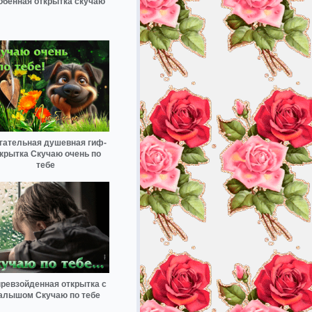
обенная открытка скучаю
гательная душевная гиф-
крытка Скучаю очень по
тебе
ревзойденная открытка с
алышом Скучаю по тебе