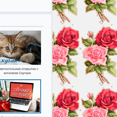
мечательная открытка с
котенком Скучаю