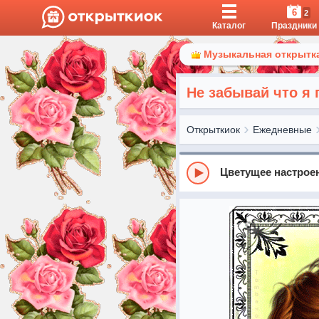
6
2
Каталог
Праздники
Музыкальная открытка
Не забывай что я 
Открыткиок
Ежедневные
Цветущее настрое