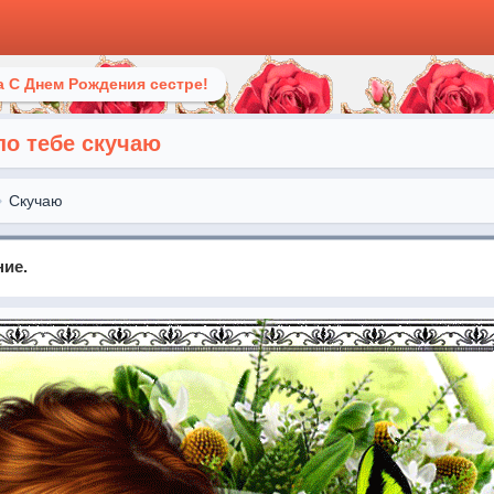
 С Днем Рождения сестре!
по тебе скучаю
Скучаю
ние.