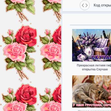
Код откры
Прекрасная летняя ги
открытка Скучаю