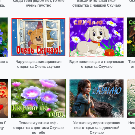
я
Когда тебя рядом нет, то мне
Восхитительная гиф-
Ос
ка,
очень грустно
открытка с чашкой Скучаю
аю с
Чарующая анимационная
Вдохновляющая и творческая
Тро
открытка Очень скучаю
открытка Скучаю
от
ка Я
Теплая и уютная гиф-
Уютная и умиротворенная
Неп
ду
открытка с цветами Скучаю
гиф-открытка с девочкой
м
по тебе
Скучаю