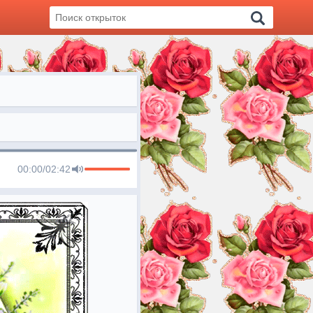
00:00
/
02:42