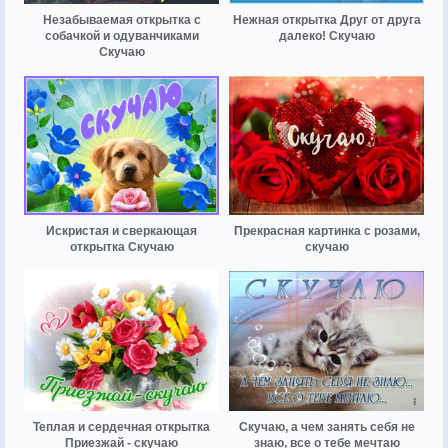
Незабываемая открытка с
Нежная открытка Друг от друга
собачкой и одуванчиками
далеко! Скучаю
Скучаю
Искристая и сверкающая
Прекрасная картинка с розами,
открытка Скучаю
скучаю
Теплая и сердечная открытка
Скучаю, а чем занять себя не
Приезжай - скучаю
знаю, все о тебе мечтаю