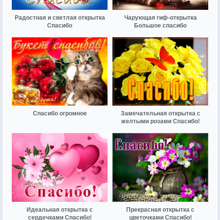
Радостная и светлая открытка
Чарующая гиф-открытка
Спасибо
Большое спасибо
Спасибо огромное
Замечательная открытка с
желтыми розами Спасибо!
Идеальная открытка с
Прекрасная открытка с
сердечками Спасибо!
цветочками Спасибо!