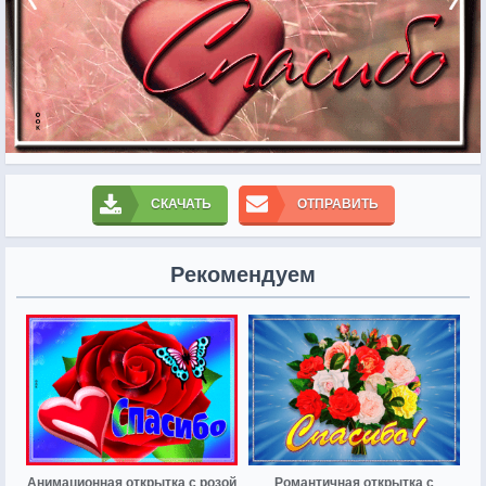
СКАЧАТЬ
ОТПРАВИТЬ
Рекомендуем
Анимационная открытка с розой
Романтичная открытка с