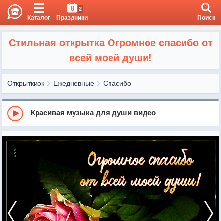
8
2
Каталог
Праздники
Поиск
Стильная открытка Огромное спасибо от
всей моей души!
Открыткиок
Ежедневные
Спасибо
Красивая музыка для души видео