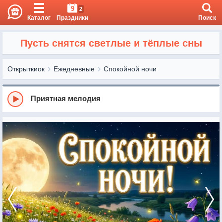
9
2
Каталог
Праздники
Поиск
Пусть снятся светлые и тёплые сны
Открыткиок
Ежедневные
Спокойной ночи
Приятная мелодия