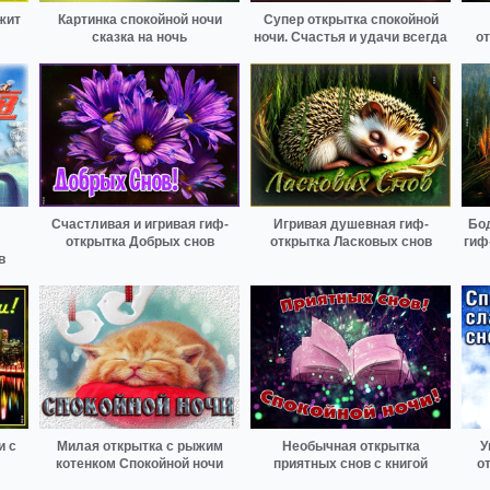
жит
Картинка спокойной ночи
Супер открытка спокойной
сказка на ночь
ночи. Счастья и удачи всегда
о
Счастливая и игривая гиф-
Игривая душевная гиф-
Бод
открытка Добрых снов
открытка Ласковых снов
гиф
в
и с
Милая открытка с рыжим
Необычная открытка
У
котенком Спокойной ночи
приятных снов с книгой
о