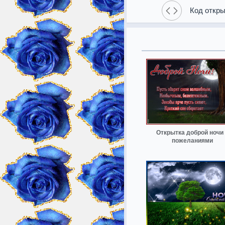
Код откры
Открытка доброй ночи 
пожеланиями