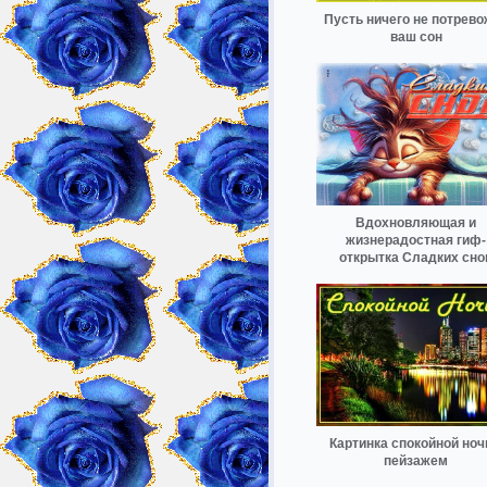
Пусть ничего не потрево
ваш сон
Вдохновляющая и
жизнерадостная гиф-
открытка Сладких сно
Картинка спокойной ноч
пейзажем