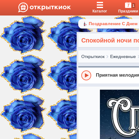
7
1
Каталог
Праздники
Поздравление С Днем
Спокойной ночи п
Открыткиок
Ежедневные
Приятная мелодия