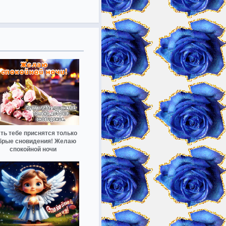
ть тебе приснятся только
брые сновидения! Желаю
спокойной ночи