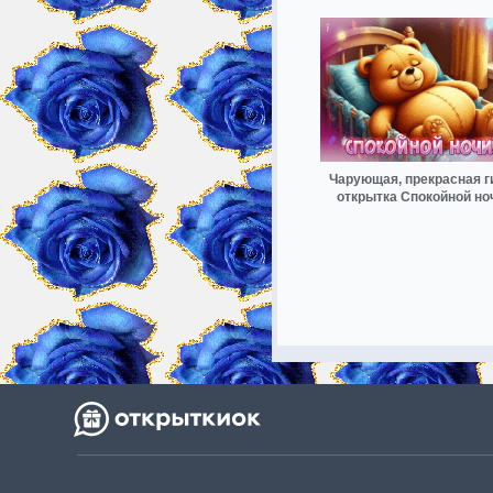
Чарующая, прекрасная г
открытка Спокойной но