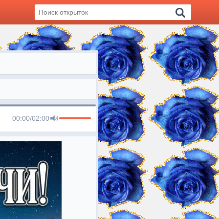
00:00
/
02:00