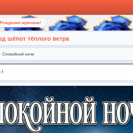
 Рождения мужчине!
од шёпот тёплого ветра
Спокойной ночи
 !