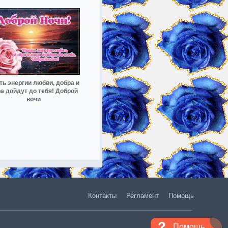
ть энергии любви, добра и
а дойдут до тебя! Доброй
ночи
Контакты
Регламент
Помощь
Помощь