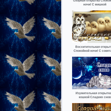
Озорная открытка Споко
ночи! С мишкой
Восхитительная открыт
Спокойной ночи! С совя
Изумительная открытка
кошкой Сладких снов