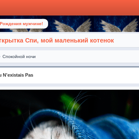
 Рождения мужчине!
ткрытка Спи, мой маленький котенок
Спокойной ночи
u N'existais Pas