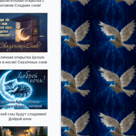
разительная открытка с
котиком Сладких снов!
личная открытка Целую
я в носик! Сказочных снов
кай сны будут сладкими!
Доброй ночи