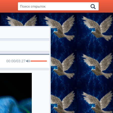
00:00
/
03:27