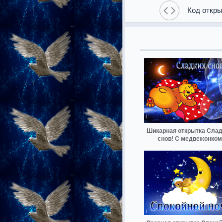
Код откры
Шикарная открытка Сла
снов! С медвежонком