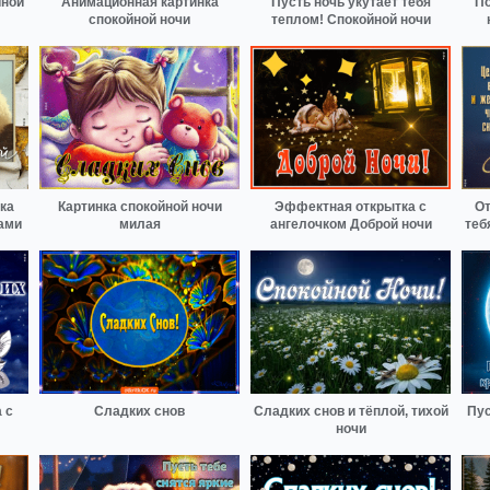
йной
Анимационная картинка
Пусть ночь укутает тебя
По
спокойной ночи
теплом! Спокойной ночи
ка
Картинка спокойной ночи
Эффектная открытка с
От
тами
милая
ангелочком Доброй ночи
теб
 с
Сладких снов
Сладких снов и тёплой, тихой
Пус
ночи