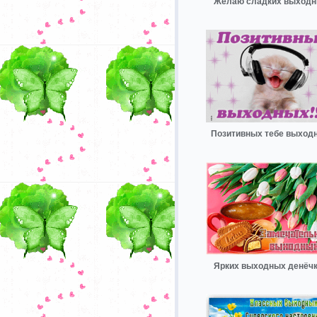
Желаю сладких выход
Позитивных тебе выход
Ярких выходных денёч