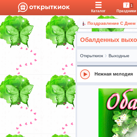
7
1
Каталог
Праздники
Поздравление С Днем
Обалденных вых
Открыткиок
Выходные
Нежная мелодия