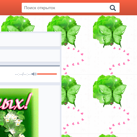
--:--
/
--:--