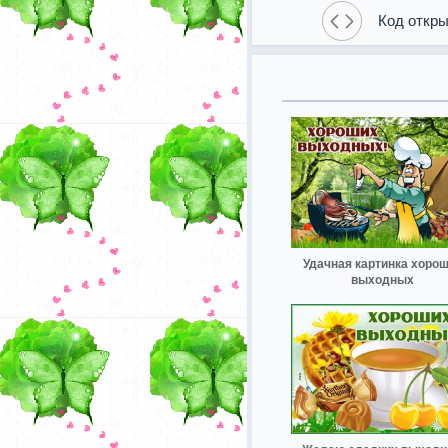
Код откры
Удачная картинка хоро
выходных