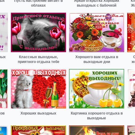
ных
Пусть настроение витает в
Яркая открытка Хороших
Кл
облаках
выходных с бабочкой
Ж
ных
Классных выходных,
Хорошего вам отдыха в
приятного отдыха тебе
выходные дни
ж
ков
Хороших выходных
Картинка хорошего отдыха в
выходные