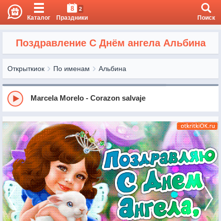
8
2
Каталог
Праздники
Поиск
Поздравление С Днём ангела Альбина
Открыткиок
По именам
Альбина
Marcela Morelo - Corazon salvaje