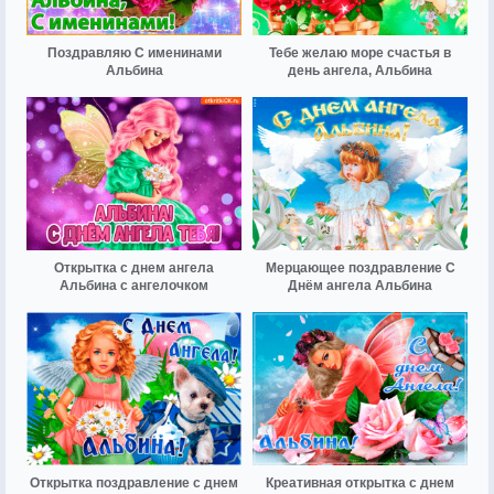
Поздравляю С именинами
Тебе желаю море счастья в
Альбина
день ангела, Альбина
Открытка с днем ангела
Мерцающее поздравление С
Альбина с ангелочком
Днём ангела Альбина
Открытка поздравление с днем
Креативная открытка с днем