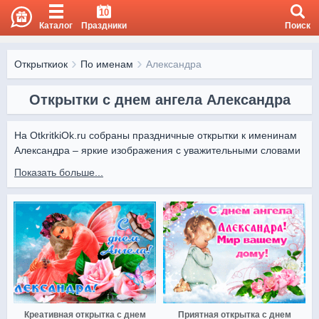
10
Каталог
Праздники
Поиск
Открыткиок
По именам
Александра
Открытки с днем ангела Александра
На OtkritkiOk.ru собраны праздничные открытки к именинам 
Александра – яркие изображения с уважительными словами 
и искренними пожеланиями.

Показать больше...
Поздравить Александра можно легко онлайн. На OtkritkiOk.ru 
вы найдете лучшие открытки, которые подчеркнут внимание 
и сделают праздник значимым.
Креативная открытка с днем
Приятная открытка с днем