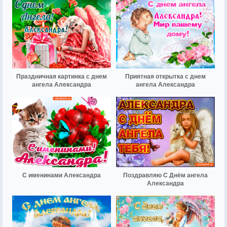
Праздничная картинка с днем
Приятная открытка с днем
ангела Александра
ангела Александра
С именинами Александра
Поздравляю С Днём ангела
Александра