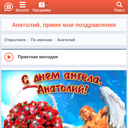
9
2
Каталог
Праздники
Поиск
Анатолий, прими мои поздравления
Открыткиок
По именам
Анатолий
Приятная мелодия