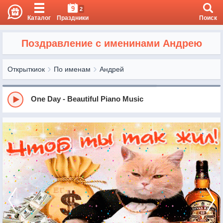
9
2
Каталог
Праздники
Поиск
Поздравление с именинами Андрею
Открыткиок
По именам
Андрей
One Day - Beautiful Piano Music