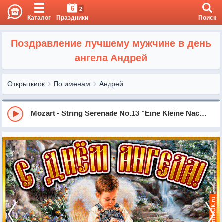
6
2
Каталог
Праздники
Поиск
Поздравление лучшему мужчине в день
ангела Андрей
Открыткиок
По именам
Андрей
Mozart - String Serenade No.13 "Eine Kleine Nachtmusik" in G Major, KV525