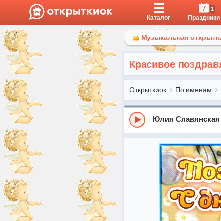
7
1
Каталог
Праздники
Музыкальная открытка
Красивое поздрав
Открыткиок
По именам
Юлия Славянская 