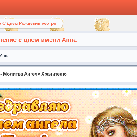
 С Днем Рождения сестре!
ление с днём имени Анна
Анна
- Молитва Ангелу Хранителю