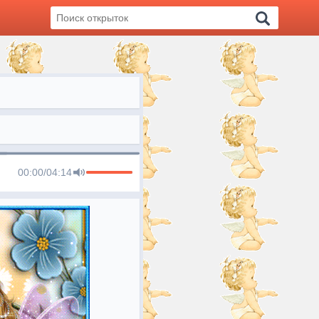
00:00
/
04:14