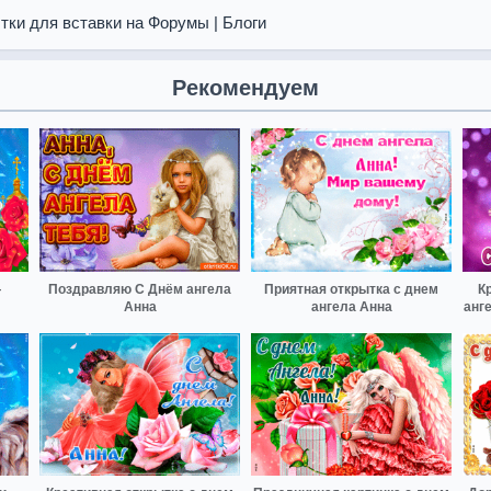
тки для вставки на Форумы | Блоги
Рекомендуем
—
Поздравляю С Днём ангела
Приятная открытка с днем
К
Анна
ангела Анна
анг