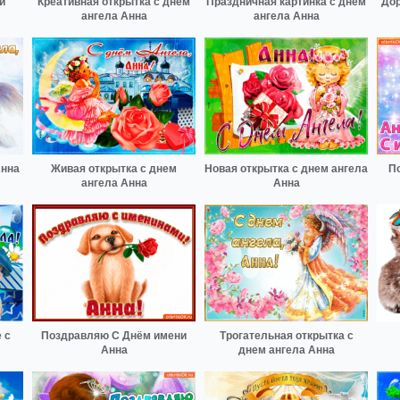
и
Креативная открытка с днем
Праздничная картинка с днем
Дор
ангела Анна
ангела Анна
Анна
Живая открытка с днем
Новая открытка с днем ангела
П
ангела Анна
Анна
 с
Поздравляю С Днём имени
Трогательная открытка с
Анна
днем ангела Анна