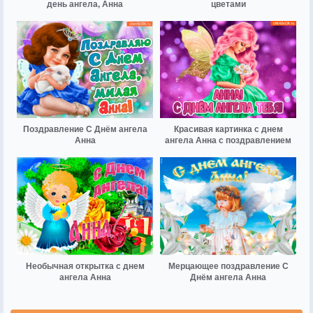
день ангела, Анна
цветами
Поздравление С Днём ангела
Красивая картинка с днем
Анна
ангела Анна с поздравлением
Необычная открытка с днем
Мерцающее поздравление С
ангела Анна
Днём ангела Анна