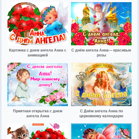
Картинка с днем ангела Анна с
С днём ангела Анна— красивые
анимацией
розы
Приятная открытка с днем
С Днём ангела Анна по
ангела Анна
церковному календарю