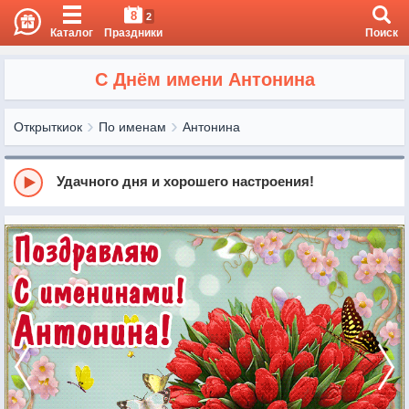
8
2
Каталог
Праздники
Поиск
С Днём имени Антонина
Открыткиок
По именам
Антонина
Удачного дня и хорошего настроения!