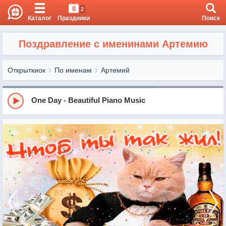
8
2
Каталог
Праздники
Поиск
Поздравление с именинами Артемию
Открыткиок
По именам
Артемий
One Day - Beautiful Piano Music