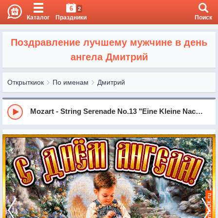
6
2
Каталог
Праздники
Поиск
Поздравление лучшему мужчине в день
ангела Дмитрий
Открыткиок
По именам
Дмитрий
Mozart - String Serenade No.13 "Eine Kleine Nachtmusik" in G Major, KV525