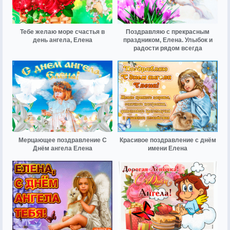
Тебе желаю море счастья в
Поздравляю с прекрасным
день ангела, Елена
праздником, Елена. Улыбок и
радости рядом всегда
Мерцающее поздравление С
Красивое поздравление с днём
Днём ангела Елена
имени Елена