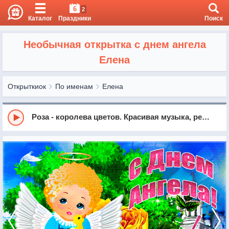
6
2
Каталог
Праздники
Поиск
Необычная открытка с днем ангела
Елена
Открыткиок
По именам
Елена
Роза - королева цветов. Красивая музыка, релакс, саксофон