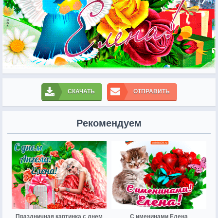
СКАЧАТЬ
ОТПРАВИТЬ
Рекомендуем
Праздничная картинка с днем
С именинами Елена