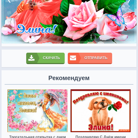
СКАЧАТЬ
ОТПРАВИТЬ
Рекомендуем
Трогательная открытка с днем
Поздравляю С Днём имени