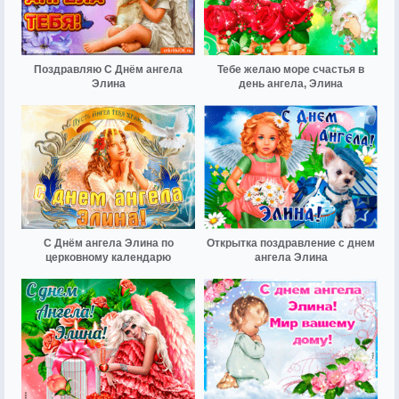
Поздравляю С Днём ангела
Тебе желаю море счастья в
Элина
день ангела, Элина
С Днём ангела Элина по
Открытка поздравление с днем
церковному календарю
ангела Элина