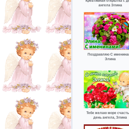
Креативная открытка с 
ангела Элина
Поздравляю С именина
Элина
Тебе желаю море счасть
день ангела, Элина