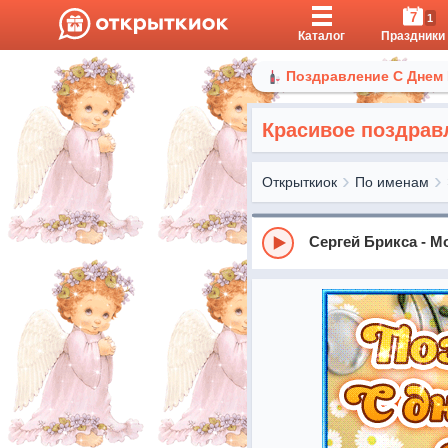
7
1
Каталог
Праздники
Поздравление С Днем
Красивое поздрав
Открыткиок
По именам
Сергей Брикса - М