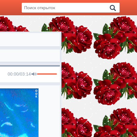
00:00
/
03:14