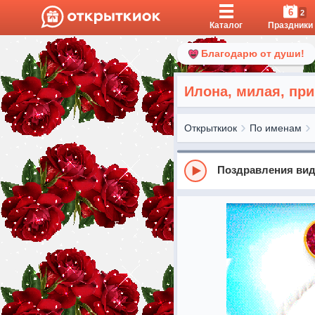
6
2
Каталог
Праздники
Благодарю от души!
Илона, милая, пр
Открыткиок
По именам
Поздравления вид