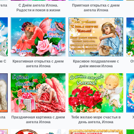
гела
С Днём ангела Илона.
Приятная открытка с днем
Радости и покоя в жизни
ангела Илона
е С
Креативная открытка с днем
Красивое поздравление с
О
ангела Илона
днём имени Илона
ела
Праздничная картинка с днем
Тебе желаю море счастья в
ангела Илона
день ангела, Илона