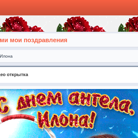
ими мои поздравления
Илона
ео открытка