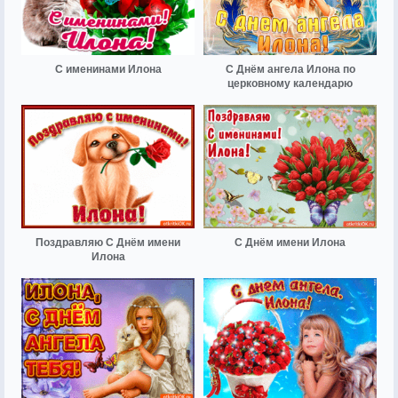
С именинами Илона
С Днём ангела Илона по
церковному календарю
Поздравляю С Днём имени
С Днём имени Илона
Илона