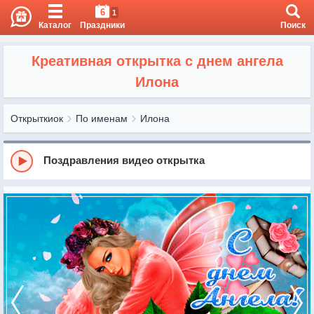
6
1
Каталог
Праздники
Поиск
Креативная открытка с днем ангела
Илона
Открыткиок
По именам
Илона
Поздравления видео открытка