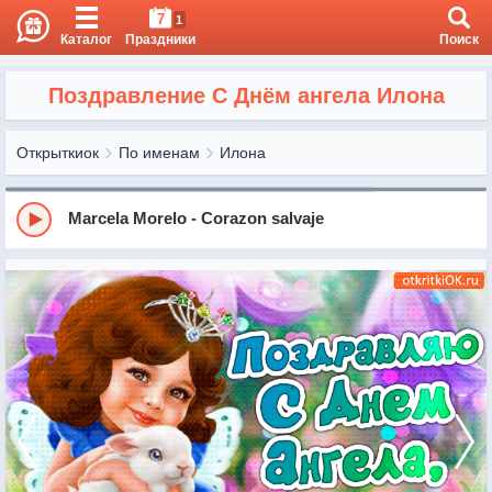
7
1
Каталог
Праздники
Поиск
Поздравление С Днём ангела Илона
Открыткиок
По именам
Илона
Marcela Morelo - Corazon salvaje