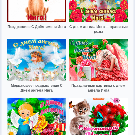
Поздравляю С Днём имени Инга
С днём ангела Инга — красивые
розы
Мерцающее поздравление С
Праздничная картинка с днем
Днём ангела Инга
ангела Инга