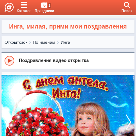
6
2
Каталог
Праздники
Поиск
Инга, милая, прими мои поздравления
Открыткиок
По именам
Инга
Поздравления видео открытка