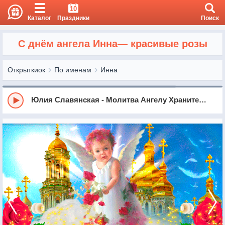
10
Каталог
Праздники
Поиск
С днём ангела Инна— красивые розы
Открыткиок
По именам
Инна
Юлия Славянская - Молитва Ангелу Хранителю