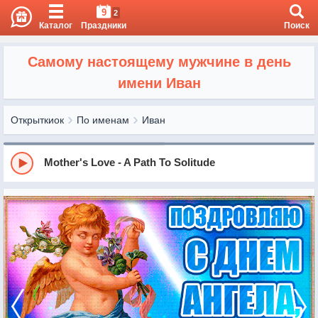
9
2
Каталог
Праздники
Поиск
Самому настоящему мужчине в день
имени Иван
Открыткиок
По именам
Иван
Mother's Love - A Path To Solitude