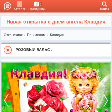
8
2
Каталог
Праздники
Поиск
Новая открытка с днем ангела Клавдия
Открыткиок
По именам
Клавдия
РОЗОВЫЙ ВАЛЬС .