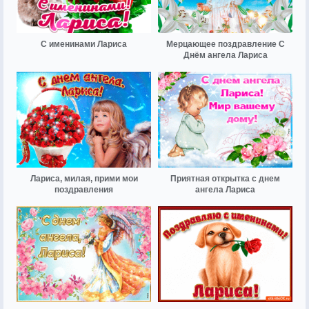
С именинами Лариса
Мерцающее поздравление С
Днём ангела Лариса
Лариса, милая, прими мои
Приятная открытка с днем
поздравления
ангела Лариса