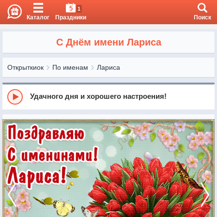
5
1
Каталог
Праздники
Поиск
С Днём имени Лариса
Открыткиок
По именам
Лариса
Удачного дня и хорошего настроения!