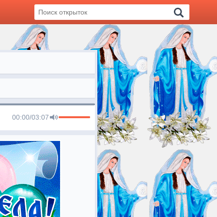
00:00
/
03:07