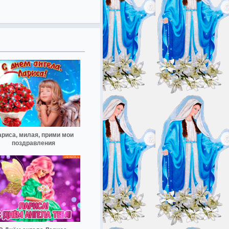
ариса, милая, прими мои
поздравления