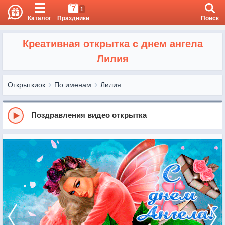
7
1
Каталог
Праздники
Поиск
Креативная открытка с днем ангела
Лилия
Открыткиок
По именам
Лилия
Поздравления видео открытка