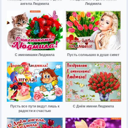
ангела Людмила
Людмила
С именинами Людмила
Пусть солнышко в душе сияет
Пусть все пути ведут лишь к
С Днём имени Людмила
радости и счастью