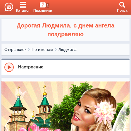
7
1
Каталог
Праздники
Поиск
Дорогая Людмила, с днем ангела
поздравляю
Открыткиок
По именам
Людмила
Настроение