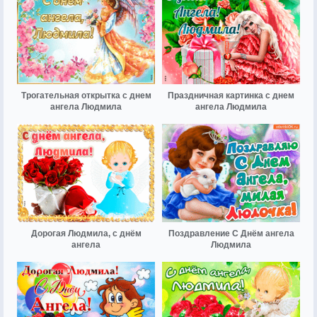
Трогательная открытка с днем
Праздничная картинка с днем
ангела Людмила
ангела Людмила
Дорогая Людмила, с днём
Поздравление С Днём ангела
ангела
Людмила