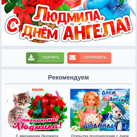
СКАЧАТЬ
ОТПРАВИТЬ
Рекомендуем
С именинами Людмила
Открытка поздравление с днем