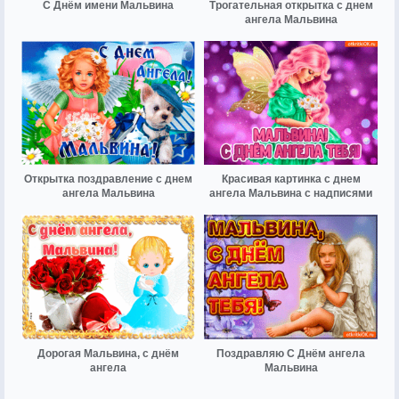
С Днём имени Мальвина
Трогательная открытка с днем
ангела Мальвина
Открытка поздравление с днем
Красивая картинка с днем
ангела Мальвина
ангела Мальвина с надписями
Дорогая Мальвина, с днём
Поздравляю С Днём ангела
ангела
Мальвина