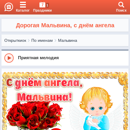
7
1
Каталог
Праздники
Поиск
Дорогая Мальвина, с днём ангела
Открыткиок
По именам
Мальвина
Приятная мелодия