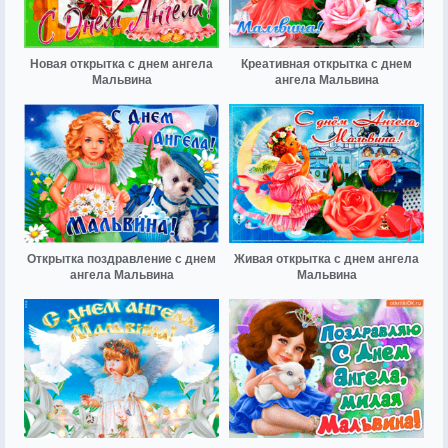
Новая открытка с днем ангела
Креативная открытка с днем
Мальвина
ангела Мальвина
Открытка поздравление с днем
Живая открытка с днем ангела
ангела Мальвина
Мальвина