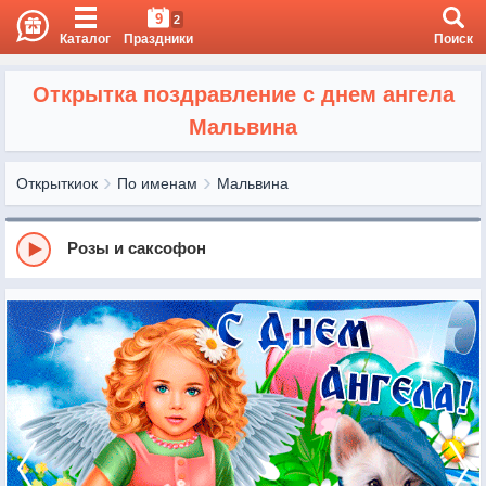
9
2
Каталог
Праздники
Поиск
Открытка поздравление с днем ангела
Мальвина
Открыткиок
По именам
Мальвина
Розы и саксофон