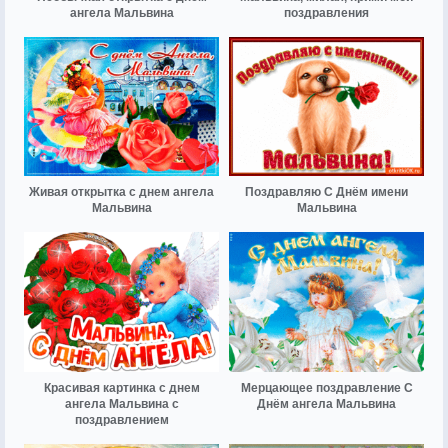
ангела Мальвина
поздравления
Живая открытка с днем ангела
Поздравляю С Днём имени
Мальвина
Мальвина
Красивая картинка с днем
Мерцающее поздравление С
ангела Мальвина с
Днём ангела Мальвина
поздравлением