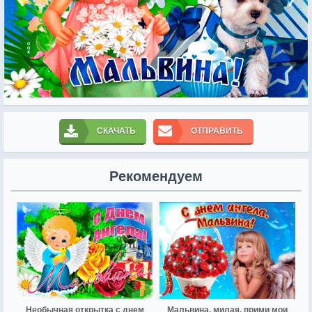
СКАЧАТЬ
ОТПРАВИТЬ
Рекомендуем
Необычная открытка с днем
Мальвина, милая, прими мои